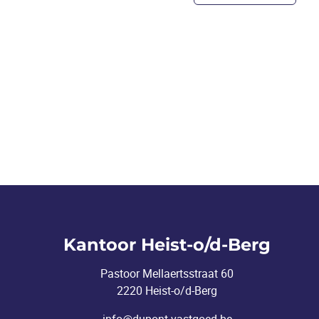
Kantoor Heist-o/d-Berg
Pastoor Mellaertsstraat 60
2220 Heist-o/d-Berg
info@dupont-vastgoed.be