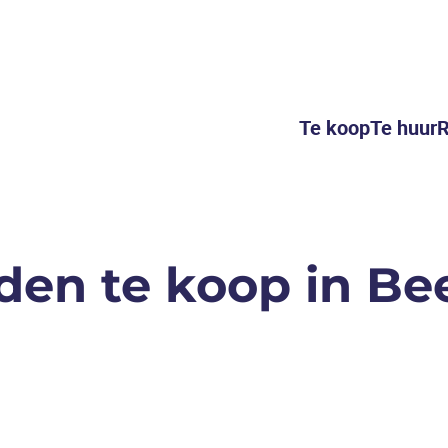
Te koop
Te huur
R
en te koop in Be
VERHUURD