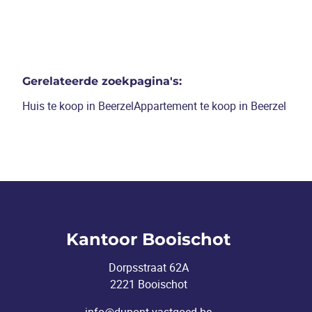
Gerelateerde zoekpagina's
:
Huis te koop in Beerzel
Appartement te koop in Beerzel
Kantoor Booischot
Dorpsstraat 62A
2221 Booischot
info@dupont-vastgoed.be