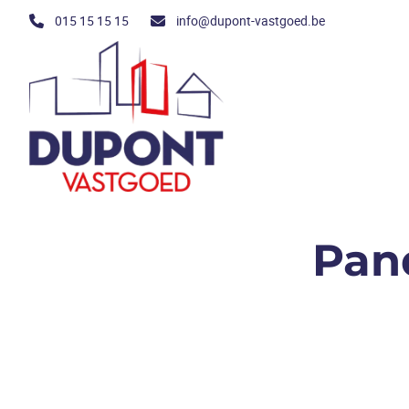
Ga naar hoofdinhoud
015 15 15 15
info@dupont-vastgoed.be
Pand
VERKOCHT