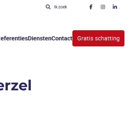
Ik zoek
eferenties
Diensten
Contact
Gratis schatting
erzel
VERKOCHT