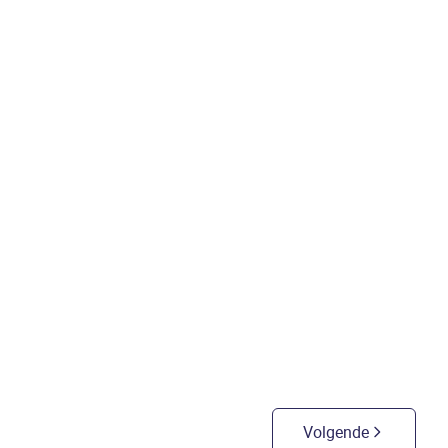
putte
Vrijstaande woning op
een zuidgericht perceel
van 6a53ca
3
slaapkamers
/
653
m²
Volgende