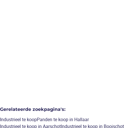
heist-op-den-berg
Ruime woning met 5
slaapkamers en groot
magazijn 140m².
5
slaapkamers
/
275
m²
Gerelateerde zoekpagina's
:
Industrieel te koop
Panden te koop in Hallaar
Industrieel te koop in Aarschot
Industrieel te koop in Booischot