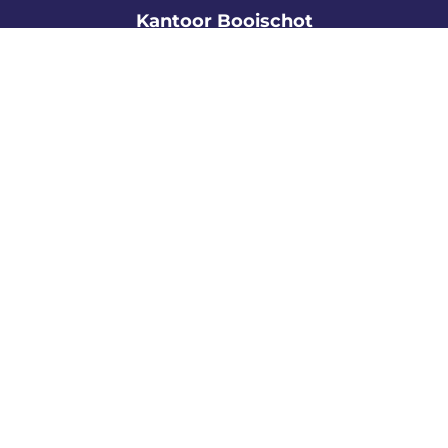
Kantoor Booischot
Dorpsstraat 62A
2221 Booischot
info@dupont-vastgoed.be
015 15 15 15
Kantoor Heist-o/d-Berg
Pastoor Mellaertsstraat 60
2220 Heist-o/d-Berg
info@dupont-vastgoed.be