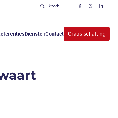
Ik zoek
eferenties
Diensten
Contact
Gratis schatting
waart
VERKOCHT