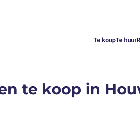
Te koop
Te huur
R
en te koop in Hou
VERKOCHT