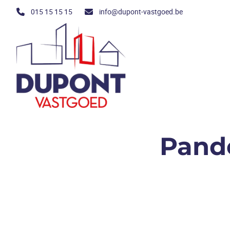
Ga naar hoofdinhoud
015 15 15 15
info@dupont-vastgoed.be
Pand
VERKOCHT