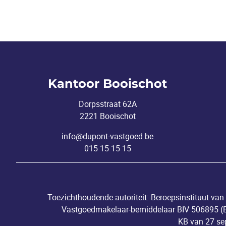
Kantoor Booischot
Dorpsstraat 62A
2221 Booischot
info@dupont-vastgoed.be
015 15 15 15
Toezichthoudende autoriteit: Beroepsinstituut v
Vastgoedmakelaar-bemiddelaar BIV 506895 (Erk
KB van 27 se