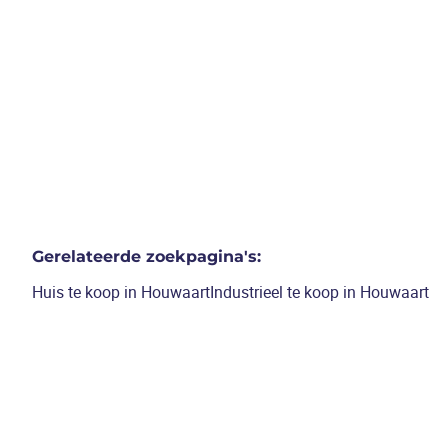
onderkeldering
3
slaapkamers
/
235
m²
Gerelateerde zoekpagina's
:
Huis te koop in Houwaart
Industrieel te koop in Houwaart