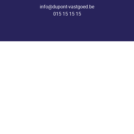
info@dupont-vastgoed.be
015 15 15 15
Kantoor Heist-o/d-Berg
Pastoor Mellaertsstraat 60
2220 Heist-o/d-Berg
info@dupont-vastgoed.be
015 15 15 15