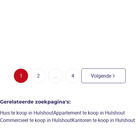
Nieuwbouw woning, 4 slks,
mogelijkheid tot garage op
een perceel van 528m².
4
slaapkamers
/
190
m²
1
2
...
4
Volgende
Gerelateerde zoekpagina's
:
Huis te koop in Hulshout
Appartement te koop in Hulshout
Commercieel te koop in Hulshout
Kantoren te koop in Hulshout