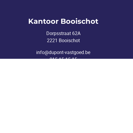
Kantoor Booischot
Dorpsstraat 62A
2221 Booischot
info@dupont-vastgoed.be
015 15 15 15
Toezichthoudende autoriteit: Beroepsinstituut v
Vastgoedmakelaar-bemiddelaar BIV 506895 (Erk
KB van 27 se
BA en borgstelling via 