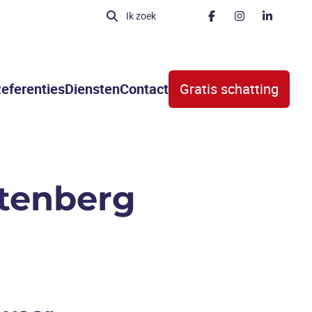
Ik zoek
eferenties
Diensten
Contact
Gratis schatting
rtenberg