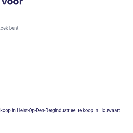
 voor
zoek bent.
e koop in Heist-Op-Den-Berg
Industrieel te koop in Houwaart