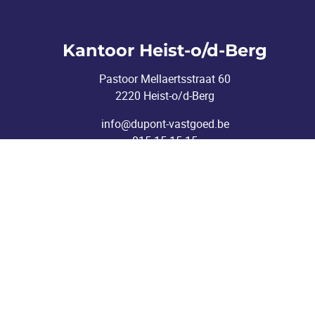
Kantoor Heist-o/d-Berg
Pastoor Mellaertsstraat 60
2220 Heist-o/d-Berg
info@dupont-vastgoed.be
015 15 15 15
nderworpen aan de deontologische code van het
BIV
V 514663 (Erkend in België) - Ken Vanthielen.
r van het BIV.
 505 38 50
|
info@biv.be