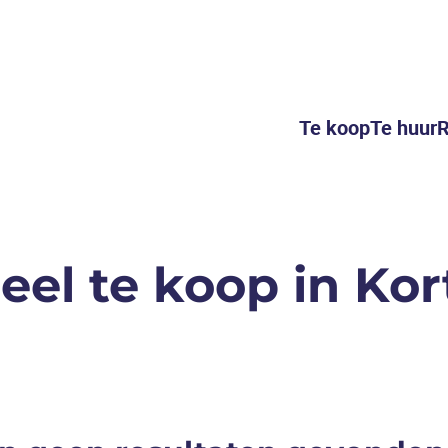
Te koop
Te huur
R
ieel te koop in Ko