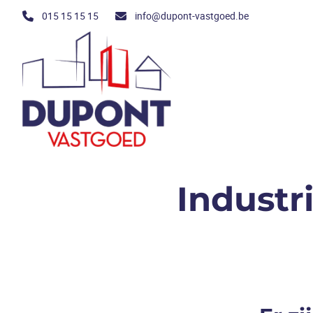
Ga naar hoofdinhoud
015 15 15 15
info@dupont-vastgoed.be
Industr