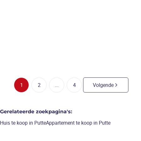
putte
Vrijstaande woning op een
zuidgericht perceel van 6a53ca
3
slaapkamers
/
653
m²
1
2
...
4
Volgende
Gerelateerde zoekpagina's
:
Huis te koop in Putte
Appartement te koop in Putte