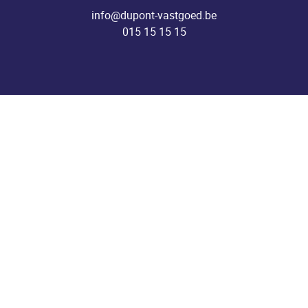
info@dupont-vastgoed.be
015 15 15 15
Kantoor Heist-o/d-Berg
Pastoor Mellaertsstraat 60
2220 Heist-o/d-Berg
info@dupont-vastgoed.be
015 15 15 15