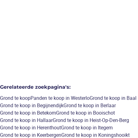
2 bouwloten voor open
bebouwing op 17a50, zuid
oriëntatie.
1750
m²
Gerelateerde zoekpagina's
:
Grond te koop
Panden te koop in Westerlo
Grond te koop in Baal
Grond te koop in Begijnendijk
Grond te koop in Berlaar
Grond te koop in Betekom
Grond te koop in Booischot
Grond te koop in Hallaar
Grond te koop in Heist-Op-Den-Berg
Grond te koop in Herenthout
Grond te koop in Itegem
Grond te koop in Keerbergen
Grond te koop in Koningshooikt