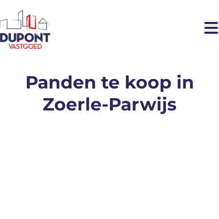
Ga naar hoofdinhoud
Panden te koop in
Zoerle-Parwijs
VERHUURD