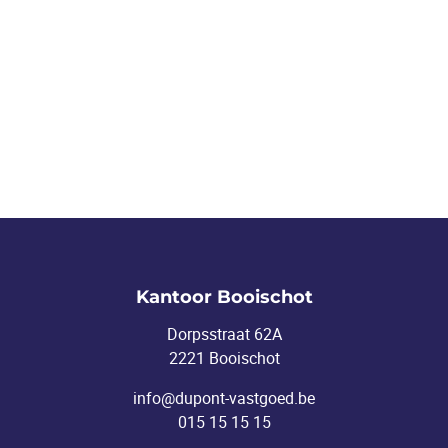
Kantoor Booischot
Dorpsstraat 62A
2221 Booischot
info@dupont-vastgoed.be
015 15 15 15