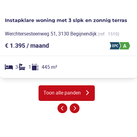
Instapklare woning met 3 slpk en zonnig terras
Werchtersesteenweg 51, 3130 Begijnendijk
(ref.
1510
)
€ 1.395 / maand
3
1
445
m²
Toon alle panden