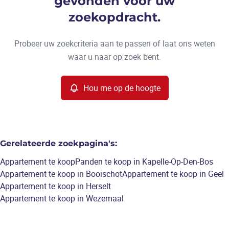
gevonden voor uw
Type
zoekopdracht.
Appartement
Hou me op de hoogte
Sorteer op
Remove
Probeer uw zoekcriteria aan te passen of laat ons weten
waar u naar op zoek bent.
Meer criteria
Hou me op de hoogte
Min. budget
Gerelateerde zoekpagina's
:
Max. budget
Appartement te koop
Panden te koop in Kapelle-Op-Den-Bos
Appartement te koop in Booischot
Appartement te koop in Geel
Appartement te koop in Herselt
Appartement te koop in Wezemaal
Zoeken