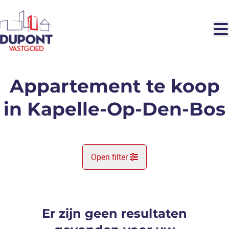
Ga naar hoofdinhoud
Appartement te koop
in Kapelle-Op-Den-Bos
Open filter
Gemeente
Kapelle-Op-Den-Bos (1880)
Er zijn geen resultaten
Remove
Kaartweergave