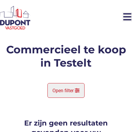
Ga naar hoofdinhoud
Commercieel te koop
in Testelt
Open filter
Gemeente
Testelt (3272)
Er zijn geen resultaten
Remove
Kaartweergave