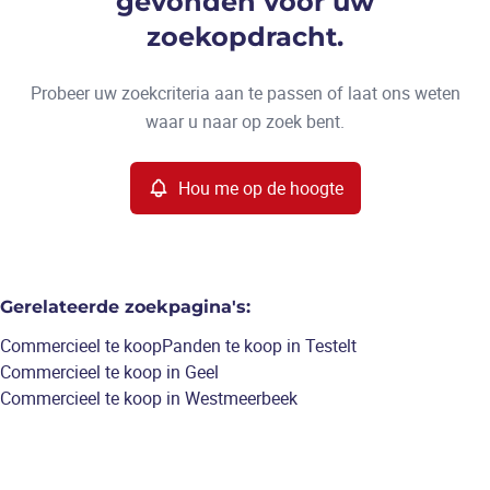
gevonden voor uw
Type
zoekopdracht.
Commercieel
Hou me op de hoogte
Sorteer op
Remove
Probeer uw zoekcriteria aan te passen of laat ons weten
waar u naar op zoek bent.
Meer criteria
Hou me op de hoogte
Min. budget
Gerelateerde zoekpagina's
:
Max. budget
Commercieel te koop
Panden te koop in Testelt
Commercieel te koop in Geel
Commercieel te koop in Westmeerbeek
Zoeken