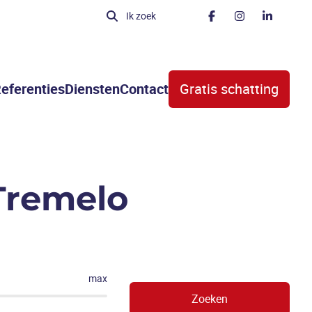
Ik zoek
eferenties
Diensten
Contact
Gratis schatting
Tremelo
max
Zoeken