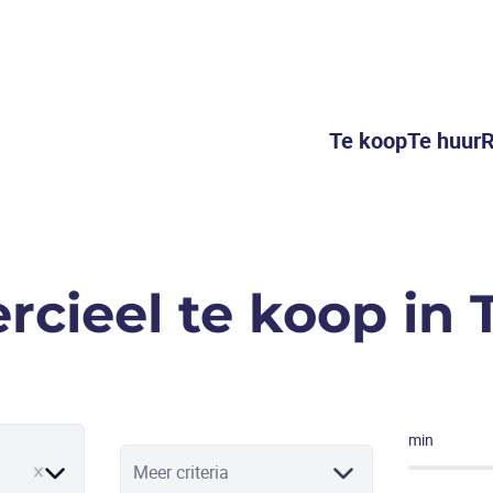
Te koop
Te huur
R
cieel te koop in 
min
ve
Meer criteria