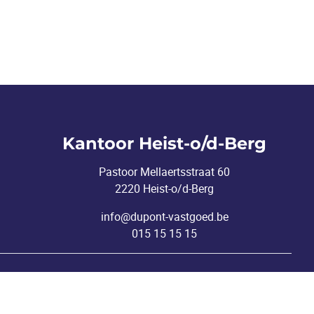
Kantoor Heist-o/d-Berg
Pastoor Mellaertsstraat 60
2220 Heist-o/d-Berg
info@dupont-vastgoed.be
015 15 15 15
nderworpen aan de deontologische code van het
BIV