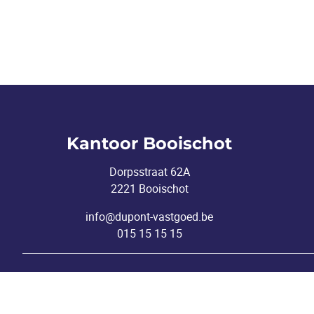
Kantoor Booischot
Dorpsstraat 62A
2221 Booischot
info@dupont-vastgoed.be
015 15 15 15
Toezichthoudende autoriteit: Beroepsinstituut v