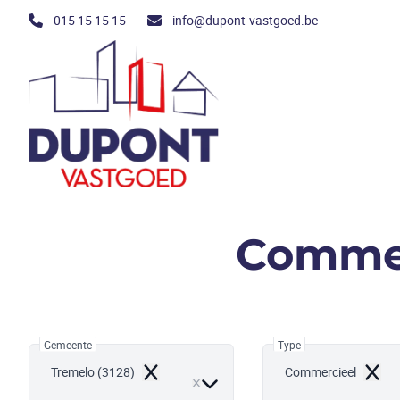
Ga naar hoofdinhoud
015 15 15 15
info@dupont-vastgoed.be
Commer
Gemeente
Type
Tremelo (3128)
Commercieel
Remove
Remo