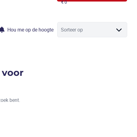
Hou me op de hoogte
Sorteer op
 voor
zoek bent.