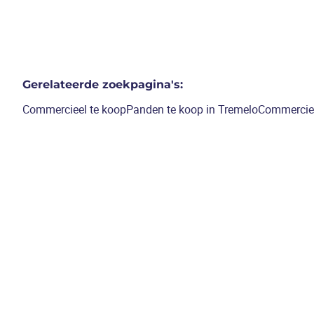
Gerelateerde zoekpagina's
:
Commercieel te koop
Panden te koop in Tremelo
Commerciee