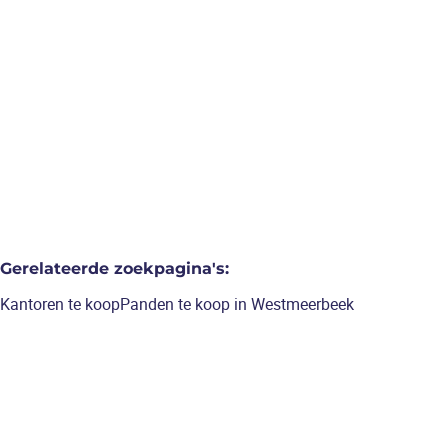
opleidingslokalen, bruto
vloeropp 1146m² op een
perceel van 44a48ca.
€ 1.100.000
1146
m²
Gerelateerde zoekpagina's
:
Kantoren te koop
Panden te koop in Westmeerbeek