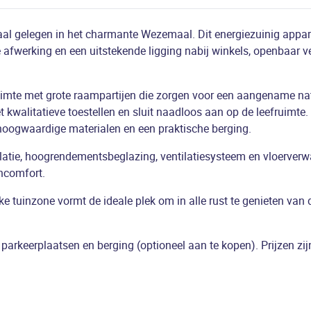
al gelegen in het charmante Wezemaal. Dit energiezuinig appa
fwerking en een uitstekende ligging nabij winkels, openbaar ve
ruimte met grote raampartijen die zorgen voor een aangename nat
 kwalitatieve toestellen en sluit naadloos aan op de leefruimte. 
hoogwaardige materialen en een praktische berging.
olatie, hoogrendementsbeglazing, ventilatiesysteem en vloerver
ncomfort.
 tuinzone vormt de ideale plek om in alle rust te genieten van 
arkeerplaatsen en berging (optioneel aan te kopen). Prijzen zij