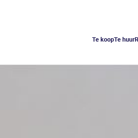
Te koop
Te huur
R