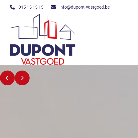
Ga naar hoofdinhoud
015 15 15 15
info@dupont-vastgoed.be