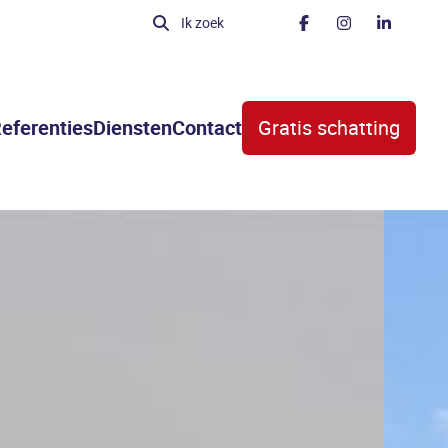
Ik zoek
eferenties
Diensten
Contact
Gratis schatting