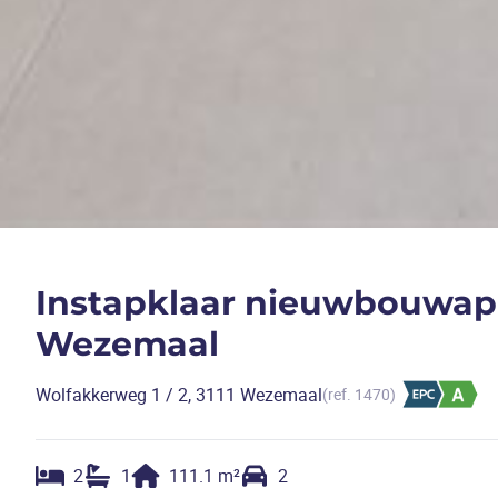
Instapklaar nieuwbouwap
Wezemaal
Wolfakkerweg 1 / 2, 3111 Wezemaal
(ref.
1470
)
2
1
111.1
m²
2