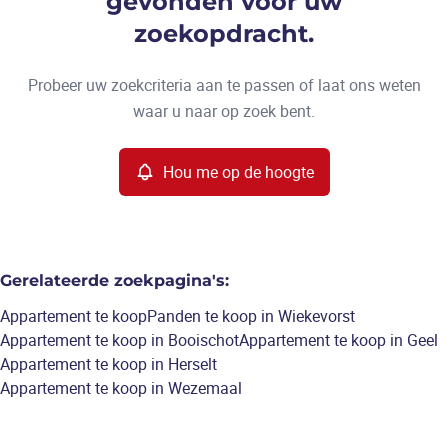
gevonden voor uw
Type
zoekopdracht.
Appartement
Hou me op de hoogte
Sorteer op
Remove
Probeer uw zoekcriteria aan te passen of laat ons weten
waar u naar op zoek bent.
Meer criteria
Hou me op de hoogte
Min. budget
Gerelateerde zoekpagina's
:
Max. budget
Appartement te koop
Panden te koop in Wiekevorst
Appartement te koop in Booischot
Appartement te koop in Geel
Appartement te koop in Herselt
Appartement te koop in Wezemaal
Zoeken