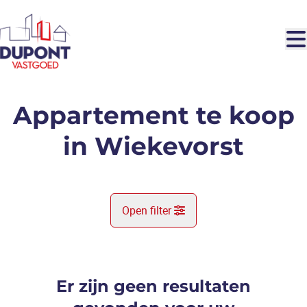
Ga naar hoofdinhoud
Appartement te koop
in Wiekevorst
Open filter
Gemeente
Wiekevorst (2222)
Er zijn geen resultaten
Remove
Kaartweergave