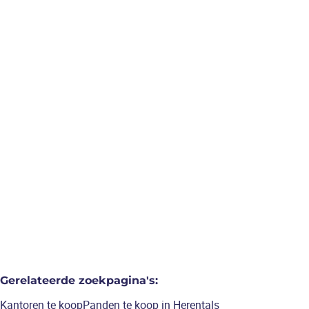
herentals
Handelspand te koop in
centrum Herentals
41
m²
Gerelateerde zoekpagina's
:
Kantoren te koop
Panden te koop in Herentals