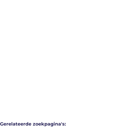
olen
Compact Appartement van
50m² met 1 Slaapkamer,
Centrum Olen
1
slaapkamers
/
50
m²
Gerelateerde zoekpagina's
: