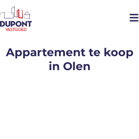
Ga naar hoofdinhoud
Appartement te koop
in Olen
VERHUURD