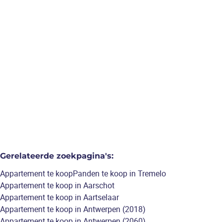
tremelo
Gelijkvloers app te centrum
Tremelo, 2 slks en ruim terras.
2
slaapkamers
/
95
m²
Gerelateerde zoekpagina's
:
Appartement te koop
Panden te koop in Tremelo
Appartement te koop in Aarschot
Appartement te koop in Aartselaar
Appartement te koop in Antwerpen (2018)
Appartement te koop in Antwerpen (2060)