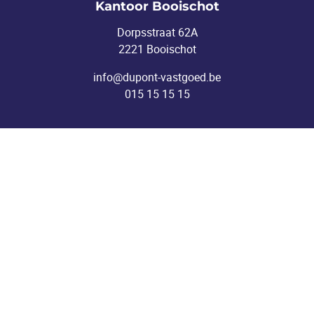
Kantoor Booischot
Dorpsstraat 62A
2221 Booischot
info@dupont-vastgoed.be
015 15 15 15
Kantoor Heist-o/d-Berg
Pastoor Mellaertsstraat 60
2220 Heist-o/d-Berg
info@dupont-vastgoed.be
015 15 15 15