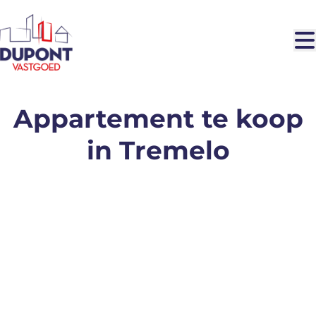
Ga naar hoofdinhoud
Appartement te koop
in Tremelo
VERHUURD