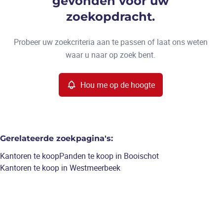
gevonden voor uw
Type
zoekopdracht.
Kantoren
Hou me op de hoogte
Sorteer op
Remove
Probeer uw zoekcriteria aan te passen of laat ons weten
waar u naar op zoek bent.
Meer criteria
Hou me op de hoogte
Min. budget
Gerelateerde zoekpagina's
:
Max. budget
Kantoren te koop
Panden te koop in Booischot
Kantoren te koop in Westmeerbeek
Zoeken