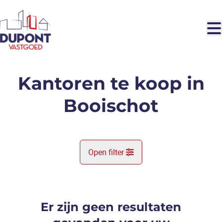
Ga naar hoofdinhoud
Kantoren te koop in
Booischot
Open filter
Gemeente
Booischot (2221)
Er zijn geen resultaten
Remove
Kaartweergave