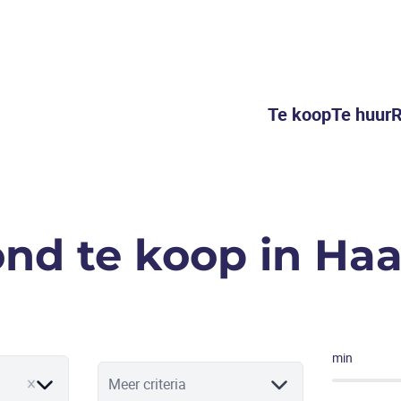
Te koop
Te huur
R
nd te koop in Ha
min
Meer criteria