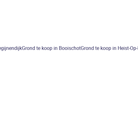
gijnendijk
Grond te koop in Booischot
Grond te koop in Heist-Op