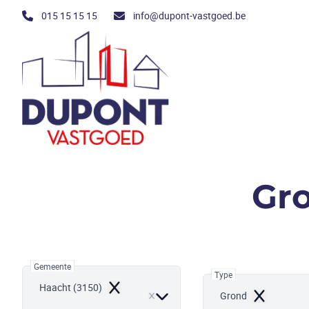
Ga naar hoofdinhoud
015 15 15 15
info@dupont-vastgoed.be
Gro
Gemeente
Type
Haacht (3150)
Remove
Grond
Remove