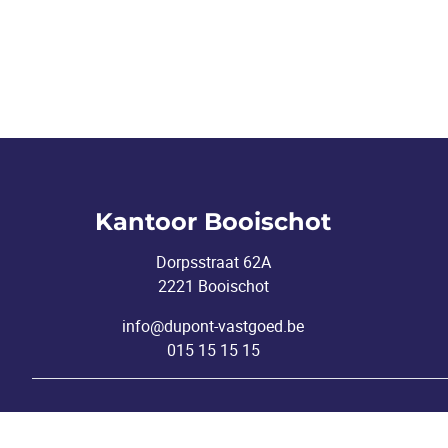
Kantoor Booischot
Dorpsstraat 62A
2221 Booischot
info@dupont-vastgoed.be
015 15 15 15
Toezichthoudende autoriteit: Beroepsinstituut v