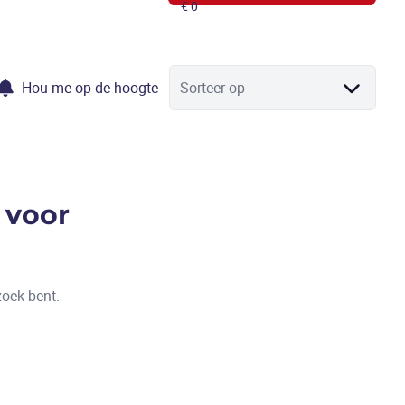
Hou me op de hoogte
Sorteer op
 voor
zoek bent.