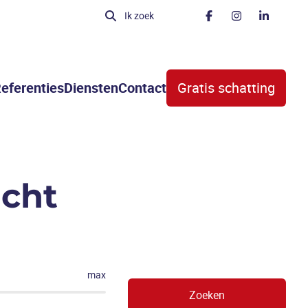
Ik zoek
eferenties
Diensten
Contact
Gratis schatting
acht
max
Zoeken