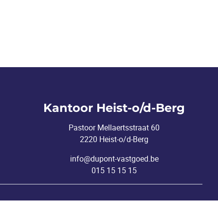
Kantoor Heist-o/d-Berg
Pastoor Mellaertsstraat 60
2220 Heist-o/d-Berg
info@dupont-vastgoed.be
015 15 15 15
nderworpen aan de deontologische code van het
BIV