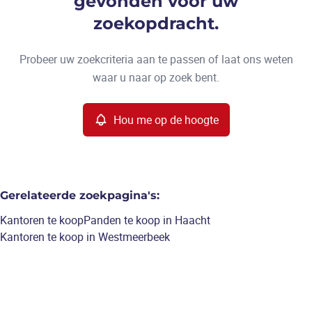
gevonden voor uw
Type
zoekopdracht.
Kantoren
Hou me op de hoogte
Sorteer op
Remove
Probeer uw zoekcriteria aan te passen of laat ons weten
waar u naar op zoek bent.
Meer criteria
Hou me op de hoogte
Min. budget
Gerelateerde zoekpagina's
:
Max. budget
Kantoren te koop
Panden te koop in Haacht
Kantoren te koop in Westmeerbeek
Zoeken