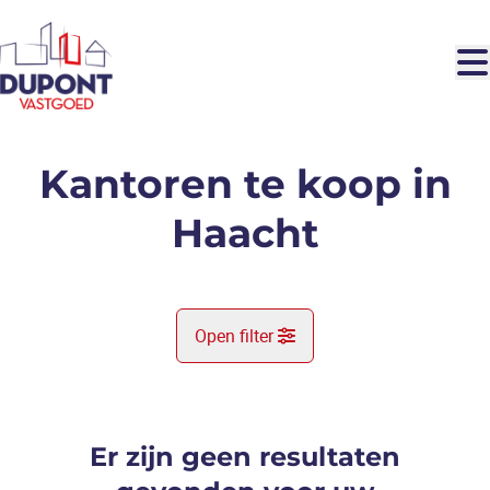
Ga naar hoofdinhoud
Kantoren te koop in
Haacht
Open filter
Gemeente
Haacht (3150)
Er zijn geen resultaten
Remove
Kaartweergave