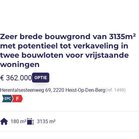
Zeer brede bouwgrond van 3135m²
met potentieel tot verkaveling in
twee bouwloten voor vrijstaande
woningen
€ 362.000
OPTIE
Herentalsesteenweg 69, 2220 Heist-Op-Den-Berg
(ref.
1498
)
180
m²
3135
m²