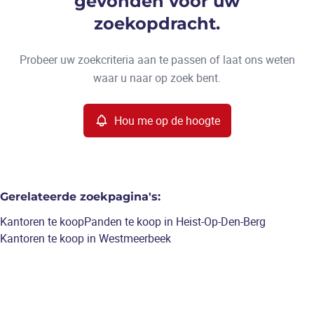
gevonden voor uw
Type
zoekopdracht.
Kantoren
Hou me op de hoogte
Sorteer op
Remove
Probeer uw zoekcriteria aan te passen of laat ons weten
waar u naar op zoek bent.
Meer criteria
Hou me op de hoogte
Min. budget
Gerelateerde zoekpagina's
:
Max. budget
Kantoren te koop
Panden te koop in Heist-Op-Den-Berg
Kantoren te koop in Westmeerbeek
Zoeken