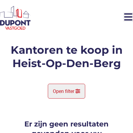
Ga naar hoofdinhoud
Kantoren te koop in
Heist-Op-Den-Berg
Open filter
Gemeente
Heist-Op-Den-Berg (2220)
Er zijn geen resultaten
Remove
Kaartweergave