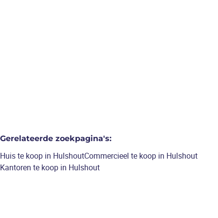
Zeer ruime woning, 4 tot 5
slaapkamers, 2 badkamers,
volledig vernieuwd met ruim
bijgebouw
€ 525.000
5
slaapkamers
/
240
m²
Gerelateerde zoekpagina's
:
Huis te koop in Hulshout
Commercieel te koop in Hulshout
Kantoren te koop in Hulshout