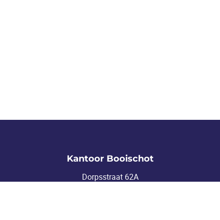
Kantoor Booischot
Dorpsstraat 62A
2221 Booischot
info@dupont-vastgoed.be