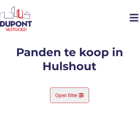
Ga naar hoofdinhoud
Panden te koop in
Hulshout
Open filter
Gemeente
NIEUW
Hulshout (2235)
Remove
Kaartweergave