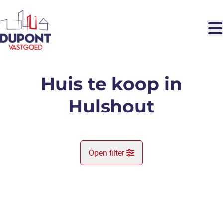
Ga naar hoofdinhoud
Huis te koop in
Hulshout
Open filter
Gemeente
NIEUW
Hulshout (2235)
Remove
Kaartweergave