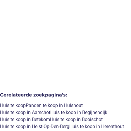
hulshout
Zeer ruime woning, 4 tot 5
slaapkamers, 2 badkamers,
volledig vernieuwd met ruim
bijgebouw
€ 525.000
5
slaapkamers
/
240
m²
Gerelateerde zoekpagina's
:
Huis te koop
Panden te koop in Hulshout
Huis te koop in Aarschot
Huis te koop in Begijnendijk
Huis te koop in Betekom
Huis te koop in Booischot
Huis te koop in Heist-Op-Den-Berg
Huis te koop in Herenthout