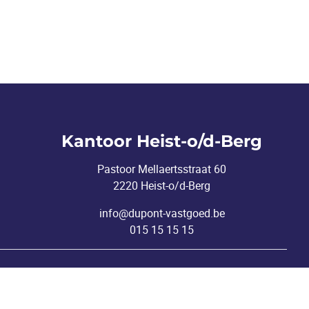
Kantoor Heist-o/d-Berg
Pastoor Mellaertsstraat 60
2220 Heist-o/d-Berg
info@dupont-vastgoed.be
015 15 15 15
nderworpen aan de deontologische code van het
BIV