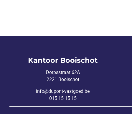
Kantoor Booischot
Dorpsstraat 62A
2221 Booischot
info@dupont-vastgoed.be
015 15 15 15
Toezichthoudende autoriteit: Beroepsinstituut v