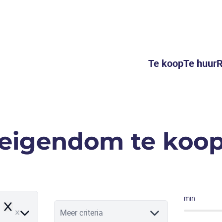
Te koop
Te huur
R
eigendom te koop 
min
Remove
Meer criteria