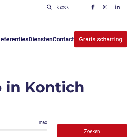
Ik zoek
eferenties
Diensten
Contact
Gratis schatting
in Kontich
max
Zoeken