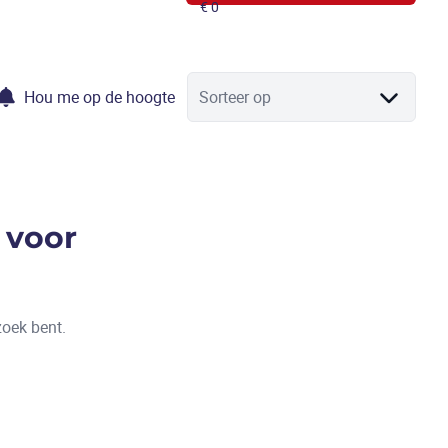
Hou me op de hoogte
Sorteer op
 voor
zoek bent.