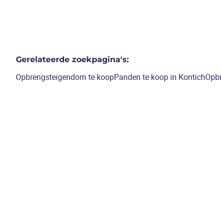
Gerelateerde zoekpagina's
:
Opbrengsteigendom te koop
Panden te koop in Kontich
Opbr