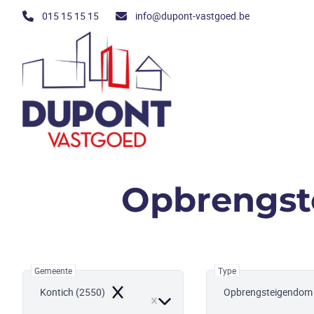
Ga naar hoofdinhoud
015 15 15 15
info@dupont-vastgoed.be
Opbrengst
Gemeente
Type
Kontich (2550)
Opbrengsteigendom
Remove