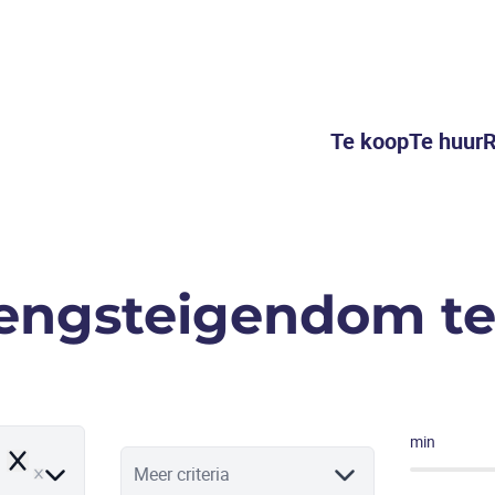
Te koop
Te huur
R
engsteigendom te
min
Remove
Meer criteria