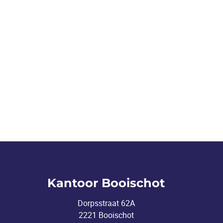
Kantoor Booischot
Dorpsstraat 62A
2221 Booischot