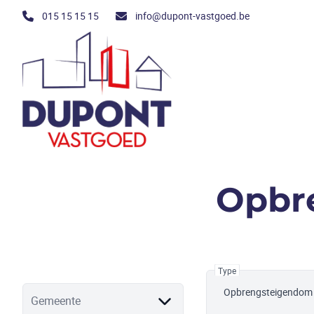
Ga naar hoofdinhoud
015 15 15 15
info@dupont-vastgoed.be
Opbr
Type
Opbrengsteigendom
Gemeente