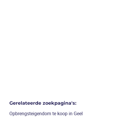
geel
Opbrengsteigendom:
handelspand en twee
appartementen
€ 2.330.000
244
m²
Gerelateerde zoekpagina's
:
Opbrengsteigendom te koop in Geel