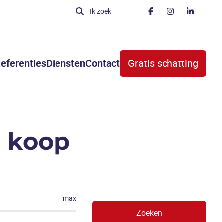
Ik zoek
eferenties
Diensten
Contact
Gratis schatting
 koop
max
Zoeken