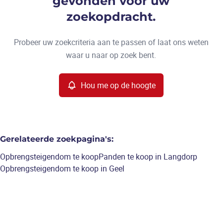
gevonden voor uw
Type
zoekopdracht.
Opbrengsteigendom
Hou me op de hoogte
Sorteer op
Remove
Probeer uw zoekcriteria aan te passen of laat ons weten
waar u naar op zoek bent.
Meer criteria
Hou me op de hoogte
Min. budget
Gerelateerde zoekpagina's
:
Max. budget
Opbrengsteigendom te koop
Panden te koop in Langdorp
Opbrengsteigendom te koop in Geel
Zoeken