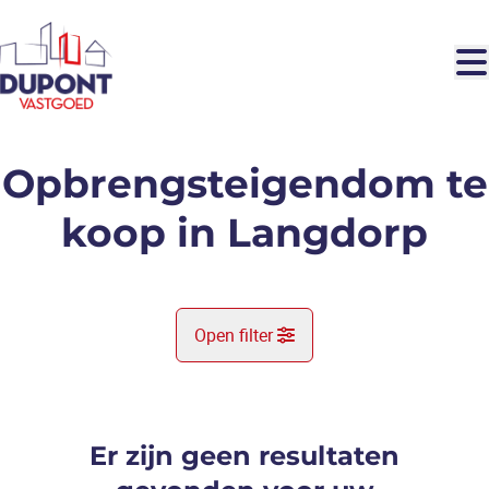
Ga naar hoofdinhoud
Opbrengsteigendom te
koop in Langdorp
Open filter
Gemeente
Langdorp (3201)
Er zijn geen resultaten
Remove
Kaartweergave