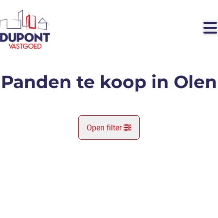
Ga naar hoofdinhoud
Panden te koop in Olen
Open filter
Gemeente
Olen (2250)
Remove
Kaartweergave