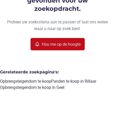
gevonden voor uw
Type
zoekopdracht.
Opbrengsteigendom
Hou me op de hoogte
Sorteer op
Remove
Probeer uw zoekcriteria aan te passen of laat ons weten
waar u naar op zoek bent.
Meer criteria
Hou me op de hoogte
Min. budget
Gerelateerde zoekpagina's
:
Max. budget
Opbrengsteigendom te koop
Panden te koop in Rillaar
Opbrengsteigendom te koop in Geel
Zoeken