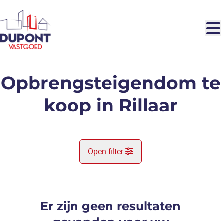
Ga naar hoofdinhoud
Opbrengsteigendom te
koop in Rillaar
Open filter
Gemeente
Rillaar (3202)
Er zijn geen resultaten
Remove
Kaartweergave