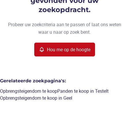
gevonden voor uw
Type
zoekopdracht.
Opbrengsteigendom
Hou me op de hoogte
Sorteer op
Remove
Probeer uw zoekcriteria aan te passen of laat ons weten
waar u naar op zoek bent.
Meer criteria
Hou me op de hoogte
Min. budget
Gerelateerde zoekpagina's
:
Max. budget
Opbrengsteigendom te koop
Panden te koop in Testelt
Opbrengsteigendom te koop in Geel
Zoeken