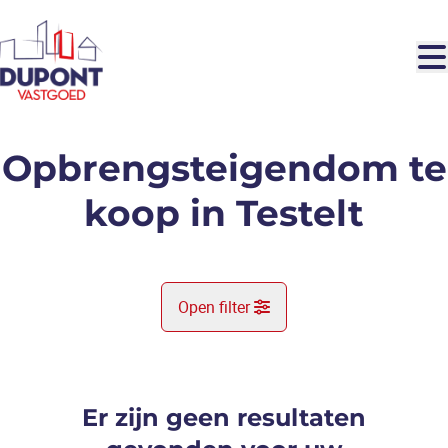
Ga naar hoofdinhoud
Opbrengsteigendom te
koop in Testelt
Open filter
Gemeente
Testelt (3272)
Er zijn geen resultaten
Remove
Kaartweergave