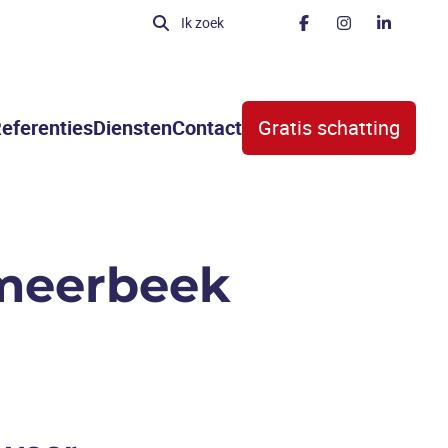
Ik zoek
eferenties
Diensten
Contact
Gratis schatting
tmeerbeek