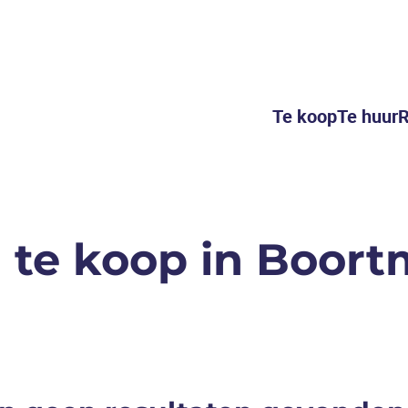
Te koop
Te huur
R
 te koop in Boor