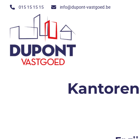
Ga naar hoofdinhoud
015 15 15 15
info@dupont-vastgoed.be
Kantoren