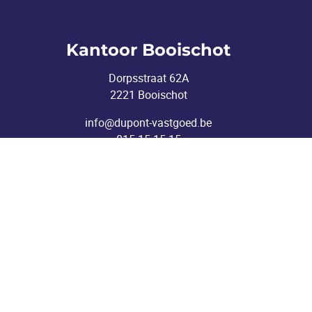
Kantoor Booischot
Dorpsstraat 62A
2221 Booischot
info@dupont-vastgoed.be
015 15 15 15
Toezichthoudende autoriteit: Beroepsinstituut v
Vastgoedmakelaar-bemiddelaar BIV 506895 (Erk
KB van 27 se
BA en borgstelling via 