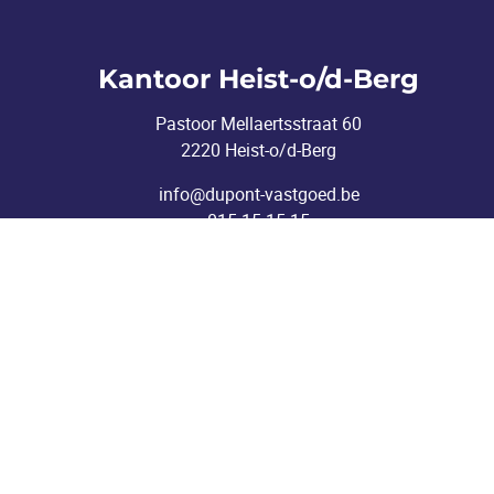
Kantoor Heist-o/d-Berg
Pastoor Mellaertsstraat 60
2220 Heist-o/d-Berg
info@dupont-vastgoed.be
015 15 15 15
nderworpen aan de deontologische code van het
BIV
V 514663 (Erkend in België) - Ken Vanthielen.
r van het BIV.
 505 38 50
|
info@biv.be