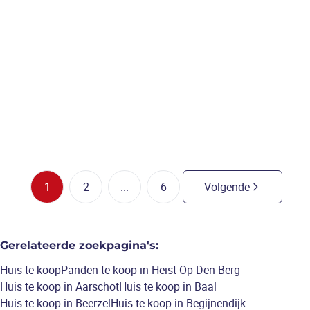
Vrijstaande woning met 3 slks,
nieuwe badkamer,
grotendeels nieuwe ramen en
groot werkatelier.
3
slaapkamers
/
167
m²
1
2
...
6
Volgende
Gerelateerde zoekpagina's
:
Huis te koop
Panden te koop in Heist-Op-Den-Berg
Huis te koop in Aarschot
Huis te koop in Baal
Huis te koop in Beerzel
Huis te koop in Begijnendijk