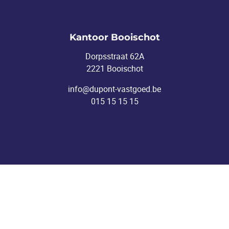
Kantoor Booischot
Dorpsstraat 62A
2221 Booischot
info@dupont-vastgoed.be
015 15 15 15
Kantoor Heist-o/d-Berg
Pastoor Mellaertsstraat 60
2220 Heist-o/d-Berg