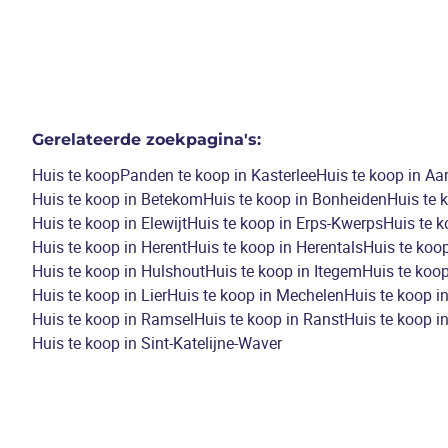
Gerelateerde zoekpagina's
:
Huis te koop
Panden te koop in Kasterlee
Huis te koop in Aa
Huis te koop in Betekom
Huis te koop in Bonheiden
Huis te 
Huis te koop in Elewijt
Huis te koop in Erps-Kwerps
Huis te k
Huis te koop in Herent
Huis te koop in Herentals
Huis te koo
Huis te koop in Hulshout
Huis te koop in Itegem
Huis te koo
Huis te koop in Lier
Huis te koop in Mechelen
Huis te koop i
Huis te koop in Ramsel
Huis te koop in Ranst
Huis te koop 
Huis te koop in Sint-Katelijne-Waver