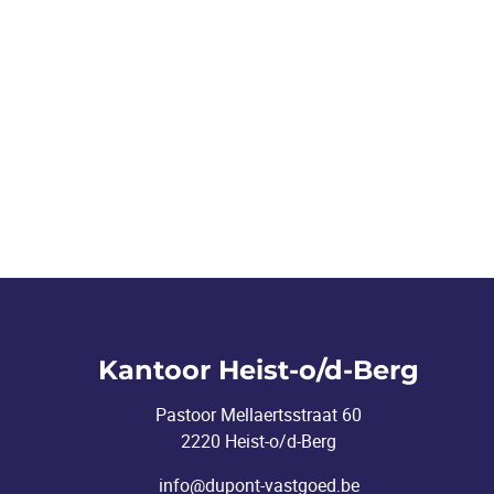
Kantoor Heist-o/d-Berg
Pastoor Mellaertsstraat 60
2220 Heist-o/d-Berg
info@dupont-vastgoed.be