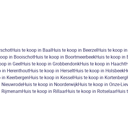
rschot
Huis te koop in Baal
Huis te koop in Beerzel
Huis te koop in
koop in Booischot
Huis te koop in Boortmeerbeek
Huis te koop in
oop in Geel
Huis te koop in Grobbendonk
Huis te koop in Haacht
H
p in Herenthout
Huis te koop in Herselt
Huis te koop in Holsbeek
H
p in Keerbergen
Huis te koop in Kessel
Huis te koop in Kortenberg
n Nieuwrode
Huis te koop in Noorderwijk
Huis te koop in Onze-Li
in Rijmenam
Huis te koop in Rillaar
Huis te koop in Rotselaar
Huis 