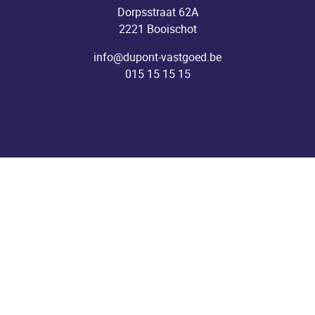
Dorpsstraat 62A
2221 Booischot
info@dupont-vastgoed.be
015 15 15 15
Kantoor Heist-o/d-Berg
Pastoor Mellaertsstraat 60
2220 Heist-o/d-Berg
info@dupont-vastgoed.be
015 15 15 15