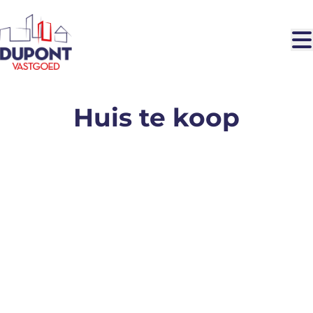
Ga naar hoofdinhoud
Huis te koop
VERKOCHT