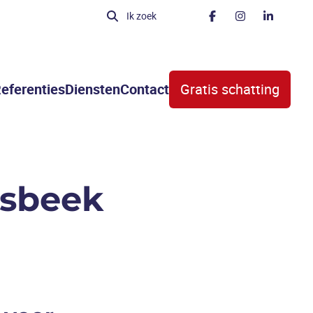
Ik zoek
eferenties
Diensten
Contact
Gratis schatting
lsbeek