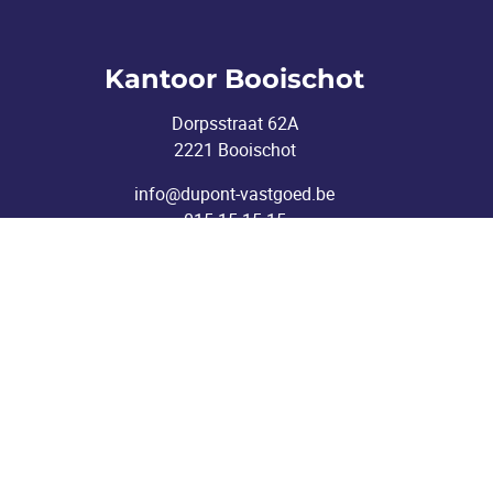
Kantoor Booischot
Dorpsstraat 62A
2221 Booischot
info@dupont-vastgoed.be
015 15 15 15
Toezichthoudende autoriteit: Beroepsinstituut v
Vastgoedmakelaar-bemiddelaar BIV 506895 (Erk
KB van 27 se
BA en borgstelling via 