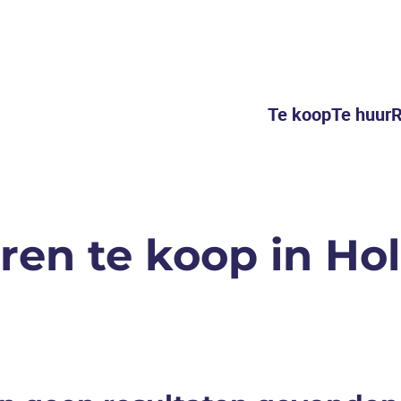
Te koop
Te huur
R
ren te koop in Ho