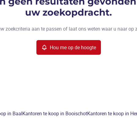
ijn geen resultaten gevonden
uw zoekopdracht.
w zoekcriteria aan te passen of laat ons weten waar u naar op 
Hou me op de hoogte
oop in Baal
Kantoren te koop in Booischot
Kantoren te koop in He