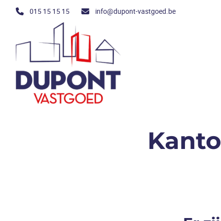
Ga naar hoofdinhoud
015 15 15 15
info@dupont-vastgoed.be
Kanto