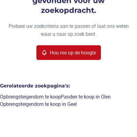
gevonden voor uw
Type
zoekopdracht.
Opbrengsteigendom
Hou me op de hoogte
Sorteer op
Remove
Probeer uw zoekcriteria aan te passen of laat ons weten
waar u naar op zoek bent.
Meer criteria
Hou me op de hoogte
Min. budget
Gerelateerde zoekpagina's
:
Max. budget
Opbrengsteigendom te koop
Panden te koop in Olen
Opbrengsteigendom te koop in Geel
Zoeken