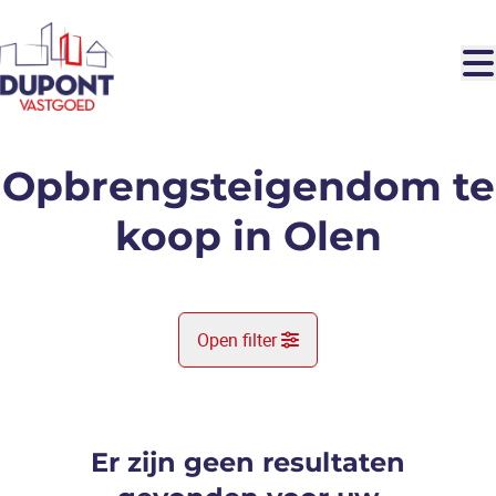
Ga naar hoofdinhoud
Opbrengsteigendom te
koop in Olen
Open filter
Gemeente
Olen (2250)
Er zijn geen resultaten
Remove
Kaartweergave