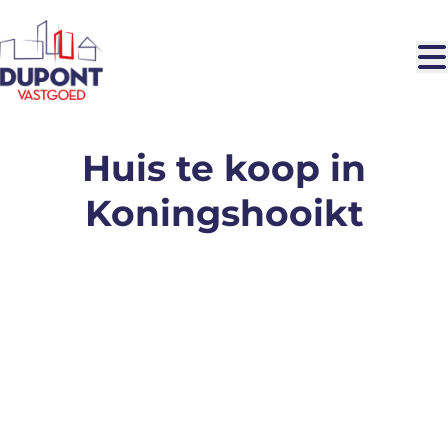
Ga naar hoofdinhoud
Huis te koop in
Koningshooikt
VERKOCHT