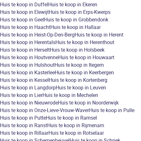
Huis te koop in Duffel
Huis te koop in Ekeren
Huis te koop in Elewijt
Huis te koop in Erps-Kwerps
Huis te koop in Geel
Huis te koop in Grobbendonk
Huis te koop in Haacht
Huis te koop in Hallaar
Huis te koop in Heist-Op-Den-Berg
Huis te koop in Herent
Huis te koop in Herentals
Huis te koop in Herenthout
Huis te koop in Herselt
Huis te koop in Holsbeek
Huis te koop in Houtvenne
Huis te koop in Houwaart
Huis te koop in Hulshout
Huis te koop in Itegem
Huis te koop in Kasterlee
Huis te koop in Keerbergen
Huis te koop in Kessel
Huis te koop in Kortenberg
Huis te koop in Langdorp
Huis te koop in Leuven
Huis te koop in Lier
Huis te koop in Mechelen
Huis te koop in Nieuwrode
Huis te koop in Noorderwijk
Huis te koop in Onze-Lieve-Vrouw-Waver
Huis te koop in Pulle
Huis te koop in Putte
Huis te koop in Ramsel
Huis te koop in Ranst
Huis te koop in Rijmenam
Huis te koop in Rillaar
Huis te koop in Rotselaar
Huis te koop in Scherpenheuvel
Huis te koop in Schriek