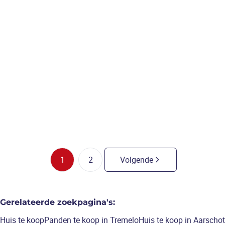
tremelo
IN OPTIE! Vrijstaande
laagbouw woning, 3 slks,
uitermate rustig en groen
gelegen vlakbij centrum
Tremelo
3
slaapkamers
/
162
m²
1
2
Volgende
Gerelateerde zoekpagina's
:
Huis te koop
Panden te koop in Tremelo
Huis te koop in Aarschot