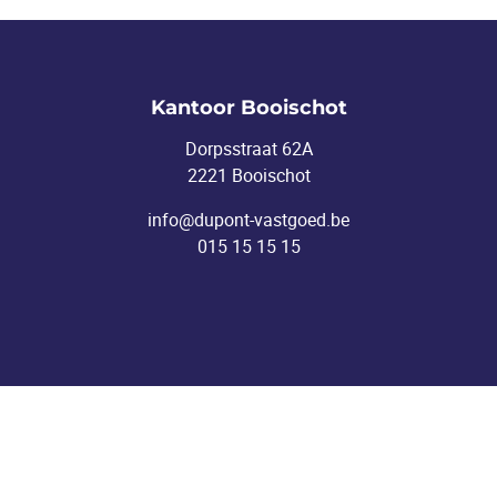
Kantoor Booischot
Dorpsstraat 62A
2221 Booischot
info@dupont-vastgoed.be
015 15 15 15
Kantoor Heist-o/d-Berg
Pastoor Mellaertsstraat 60