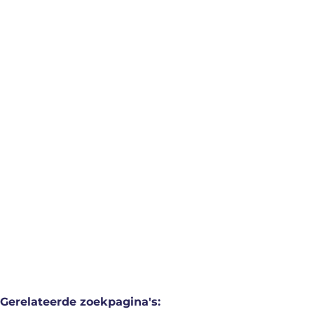
werchter
Vrijstaande woning op 7a37ca,
gelegen in een rustige straat
in de dorpskern.
3
slaapkamers
/
737
m²
Gerelateerde zoekpagina's
: