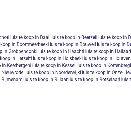
chot
Huis te koop in Baal
Huis te koop in Beerzel
Huis te koop in B
 koop in Boortmeerbeek
Huis te koop in Bouwel
Huis te koop in D
op in Grobbendonk
Huis te koop in Haacht
Huis te koop in Hallaar
 koop in Herselt
Huis te koop in Holsbeek
Huis te koop in Houtve
p in Keerbergen
Huis te koop in Kessel
Huis te koop in Kortenberg
n Nieuwrode
Huis te koop in Noorderwijk
Huis te koop in Onze-Li
in Rijmenam
Huis te koop in Rillaar
Huis te koop in Rotselaar
Huis 