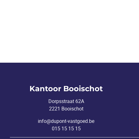
Kantoor Booischot
Dorpsstraat 62A
2221 Booischot
info@dupont-vastgoed.be
015 15 15 15